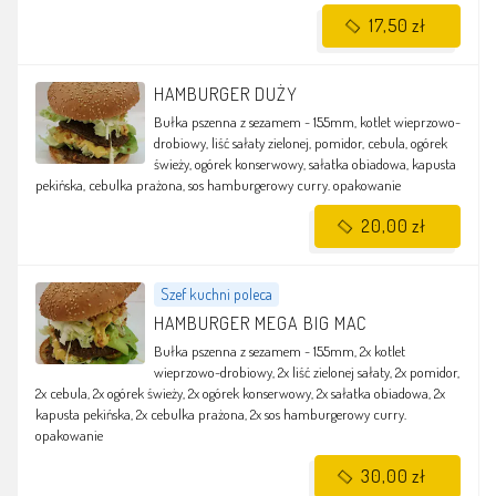
17,50 zł
HAMBURGER DUŻY
Bułka pszenna z sezamem - 155mm, kotlet wieprzowo-
drobiowy, liść sałaty zielonej, pomidor, cebula, ogórek
świeży, ogórek konserwowy, sałatka obiadowa, kapusta
pekińska, cebulka prażona, sos hamburgerowy curry.
opakowanie
20,00 zł
Szef kuchni poleca
HAMBURGER MEGA BIG MAC
Bułka pszenna z sezamem - 155mm, 2x kotlet
wieprzowo-drobiowy, 2x liść zielonej sałaty, 2x pomidor,
2x cebula, 2x ogórek świeży, 2x ogórek konserwowy, 2x sałatka obiadowa, 2x
kapusta pekińska, 2x cebulka prażona, 2x sos hamburgerowy curry.
opakowanie
30,00 zł