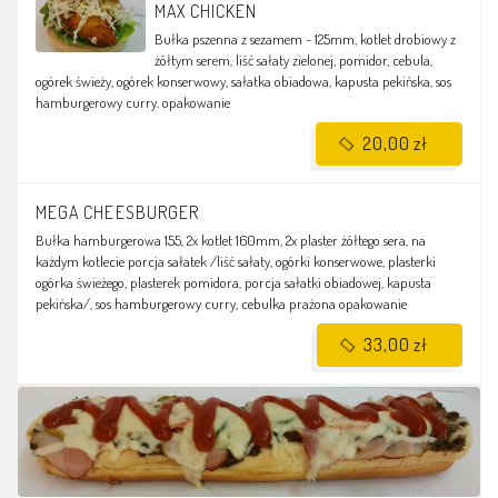
MAX CHICKEN
Bułka pszenna z sezamem - 125mm, kotlet drobiowy z
żółtym serem, liść sałaty zielonej, pomidor, cebula,
ogórek świeży, ogórek konserwowy, sałatka obiadowa, kapusta pekińska, sos
hamburgerowy curry.
opakowanie
20,00 zł
MEGA CHEESBURGER
Bułka hamburgerowa 155, 2x kotlet 160mm, 2x plaster żółtego sera, na
każdym kotlecie porcja sałatek /liść sałaty, ogórki konserwowe, plasterki
ogórka świeżego, plasterek pomidora, porcja sałatki obiadowej, kapusta
pekińska/, sos hamburgerowy curry, cebulka prażona
opakowanie
33,00 zł