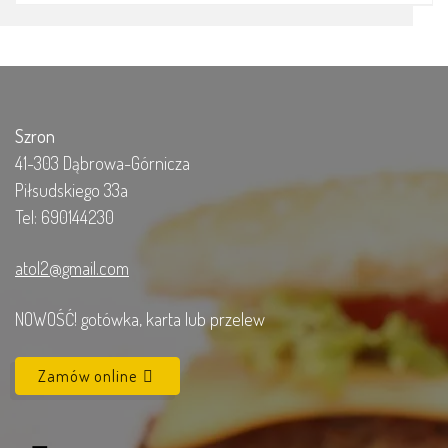
Szron
41-303 Dąbrowa-Górnicza
Piłsudskiego 33a
Tel: 690144230
atol2@gmail.com
NOWOŚĆ! gotówka, karta lub przelew
Zamów online